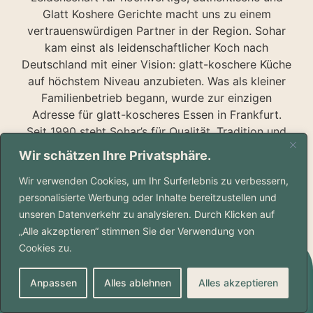
Glatt Koshere Gerichte macht uns zu einem
vertrauenswürdigen Partner in der Region. Sohar
kam einst als leidenschaftlicher Koch nach
Deutschland mit einer Vision: glatt-koschere Küche
auf höchstem Niveau anzubieten. Was als kleiner
Familienbetrieb begann, wurde zur einzigen
Adresse für glatt-koscheres Essen in Frankfurt.
Seit 1990 steht Sohar’s für Qualität, Tradition und
authentischen Geschmack. Bis heute ist unser
Wir schätzen Ihre Privatsphäre.
Familienunternehmen ein Symbol für Leidenschaft,
Wir verwenden Cookies, um Ihr Surferlebnis zu verbessern,
Gemeinschaft und die Liebe zur jüdischen Küche –
personalisierte Werbung oder Inhalte bereitzustellen und
frisch, authentisch und unvergleichlich.
unseren Datenverkehr zu analysieren. Durch Klicken auf
„Alle akzeptieren“ stimmen Sie der Verwendung von
Cookies zu.
Anpassen
Alles ablehnen
Alles akzeptieren